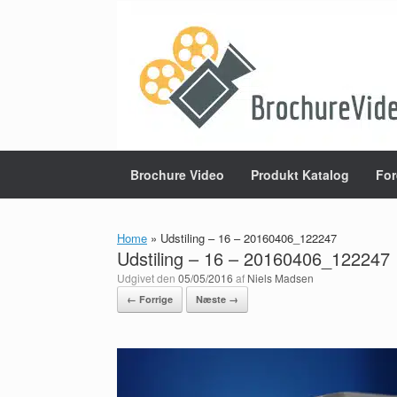
Gå
til
indhold
Brochure Video
Produkt Katalog
For
Home
»
Udstiling – 16 – 20160406_122247
Udstiling – 16 – 20160406_122247
Udgivet den
05/05/2016
af
Niels Madsen
← Forrige
Næste →