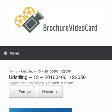
Gå
til
indhold
Menu
Home
»
Udstiling – 13 – 20160406_122050
Udstiling – 13 – 20160406_122050
Udgivet den
05/05/2016
af
Niels Madsen
← Forrige
Næste →