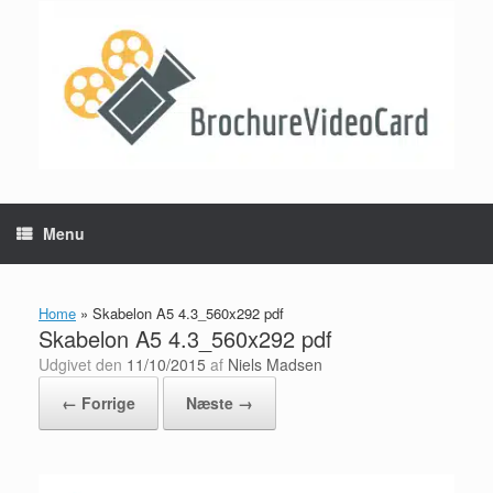
Gå
til
indhold
Menu
Home
»
Skabelon A5 4.3_560x292 pdf
Skabelon A5 4.3_560x292 pdf
Udgivet den
11/10/2015
af
Niels Madsen
← Forrige
Næste →