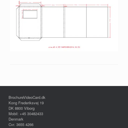
BrochureVideoCard.dk
Kong Frederiksvej 19
DK 8800 Viborg
Mobil: +45 30482433
Denmark
Cvr. 3655 4266