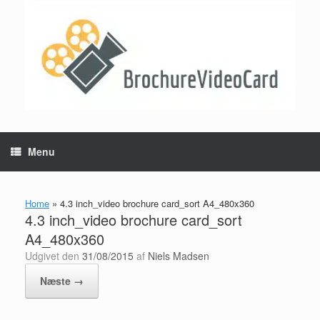
Gå
til
indhold
Menu
Home
»
4.3 inch_video brochure card_sort A4_480x360
4.3 inch_video brochure card_sort
A4_480x360
Udgivet den
31/08/2015
af
Niels Madsen
Næste →