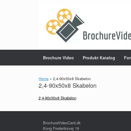
Gå
til
indhold
Brochure Video
Produkt Katalog
For
Home
»
2,4-90x50x8 Skabelon
2,4-90x50x8 Skabelon
2,4-90x50x8 Skabelon
BrochureVideoCard.dk
Kong Frederiksvej 19