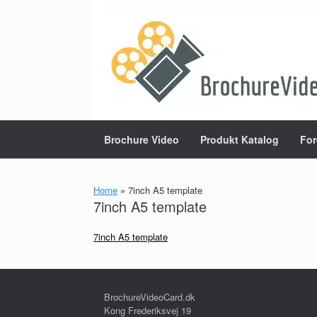
Gå
til
indhold
Brochure Video
Produkt Katalog
For
Home
»
7inch A5 template
7inch A5 template
7inch A5 template
BrochureVideoCard.dk
Kong Frederiksvej 19